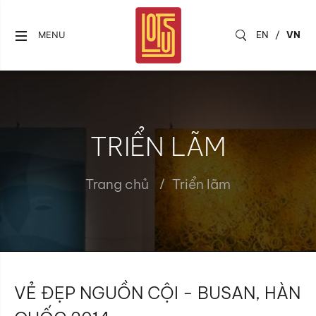
EN
/
VN
MENU
TRIỂN LÃM
Trang chủ
Triển lãm
VẺ ĐẸP NGUỒN CỘI - BUSAN, HÀN