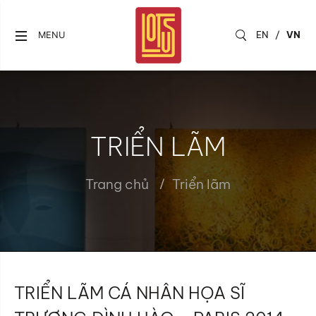
EN
/
VN
MENU
TRIỂN LÃM
Trang chủ
Triển lãm
TRIỂN LÃM CÁ NHÂN HỌA SĨ