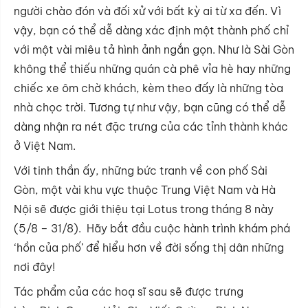
người chào đón và đối xử với bất kỳ ai từ xa đến. Vì
vậy, bạn có thể dễ dàng xác định một thành phố chỉ
với một vài miêu tả hình ảnh ngắn gọn. Như là Sài Gòn
không thể thiếu những quán cà phê vỉa hè hay những
chiếc xe ôm chờ khách, kèm theo đấy là những tòa
nhà chọc trời. Tương tự như vậy, bạn cũng có thể dễ
dàng nhận ra nét đặc trưng của các tỉnh thành khác
ở Việt Nam.
Với tinh thần ấy, những bức tranh về con phố Sài
Gòn, một vài khu vực thuộc Trung Việt Nam và Hà
Nội sẽ được giới thiệu tại Lotus trong tháng 8 này
(5/8 – 31/8). Hãy bắt đầu cuộc hành trình khám phá
‘hồn của phố’ để hiểu hơn về đời sống thị dân những
nơi đây!
Tác phẩm của các hoạ sĩ sau sẽ được trưng