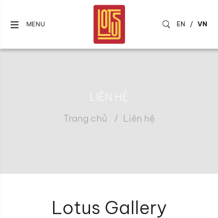
EN
/
VN
MENU
LIÊN HỆ
Trang chủ
Liên hệ
Lotus Gallery