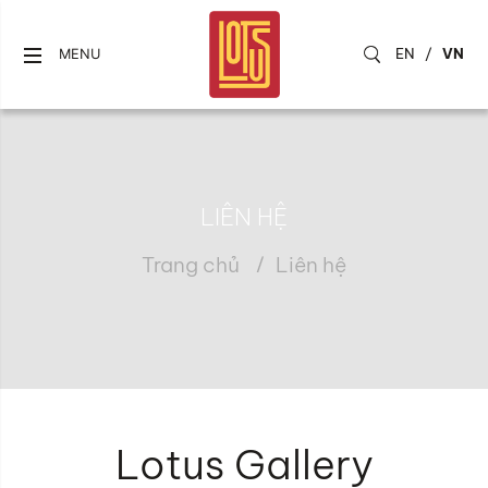
EN
/
VN
MENU
LIÊN HỆ
Trang chủ
Liên hệ
Lotus Gallery