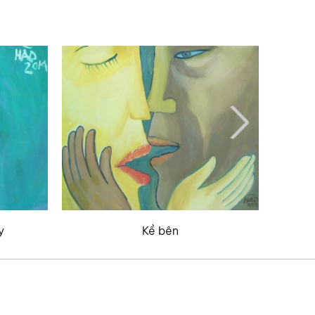
y
Kề bên