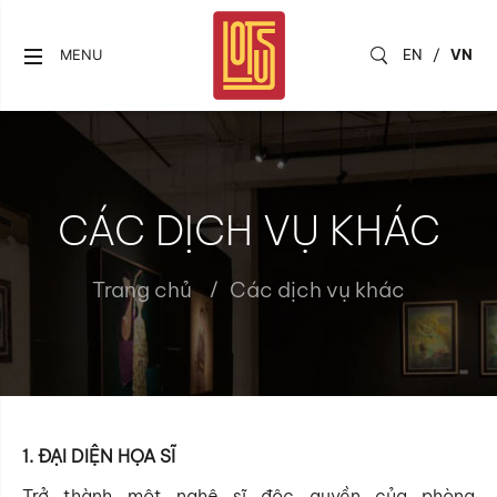
EN
/
VN
MENU
CÁC DỊCH VỤ KHÁC
Trang chủ
Các dịch vụ khác
1. ĐẠI DIỆN HỌA SĨ
Trở thành một nghệ sĩ độc quyền của phòng