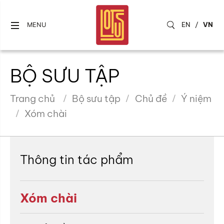
EN
/
VN
MENU
BỘ SƯU TẬP
Trang chủ
Bộ sưu tập
Chủ đề
Ý niệm
Xóm chài
Thông tin tác phẩm
Xóm chài