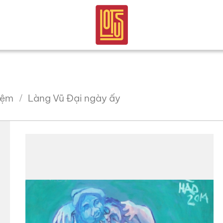
iệm
Làng Vũ Đại ngày ấy