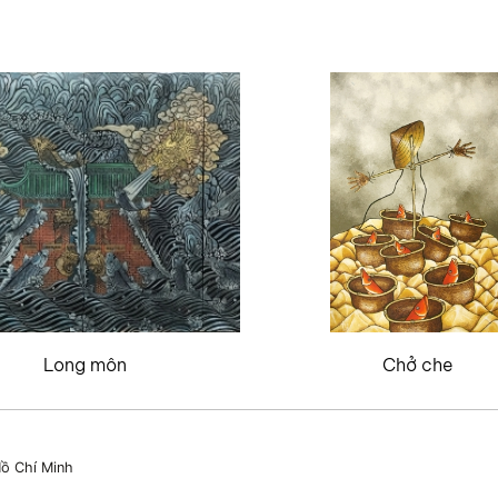
Long môn
Chở che
ồ Chí Minh