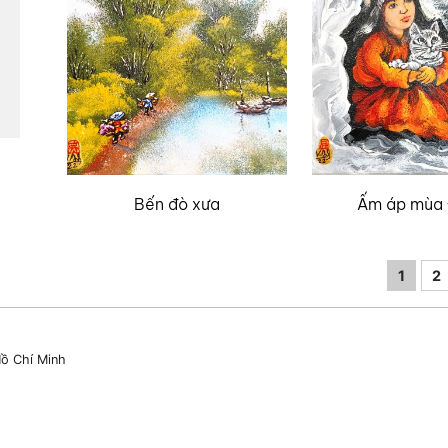
Bến đò xưa
Ấm áp mùa
1
2
ồ Chí Minh