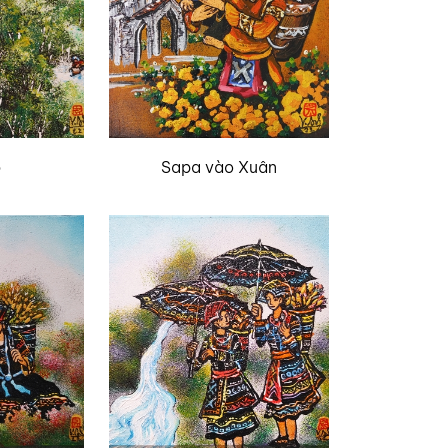
ợ
Sapa vào Xuân