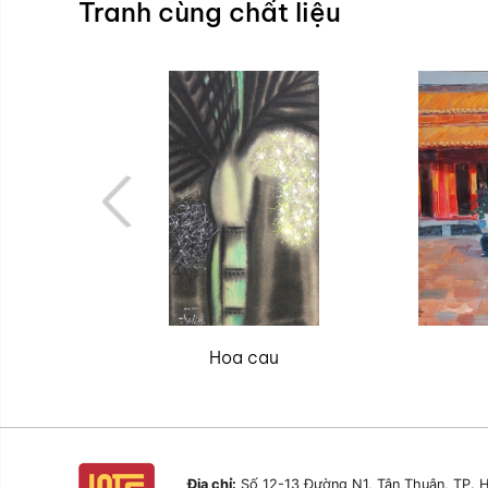
Tranh cùng chất liệu
Hoa cau
Địa chỉ:
Số 12-13 Đường N1, Tân Thuận, TP. H