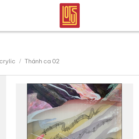
crylic
Thánh ca 02