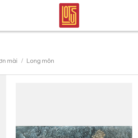
ơn mài
Long môn