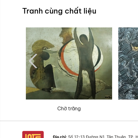
Tranh cùng chất liệu
Chờ trăng
Địa chỉ:
Số 12-13 Đường N1, Tân Thuận, TP. H