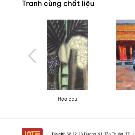
Tranh cùng chất liệu
Hoa cau
Địa chỉ:
Số 12-13 Đường N1, Tân Thuận, TP. H