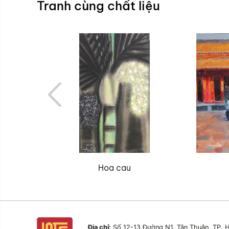
Tranh cùng chất liệu
Hoa cau
Địa chỉ:
Số 12-13 Đường N1, Tân Thuận, TP. H