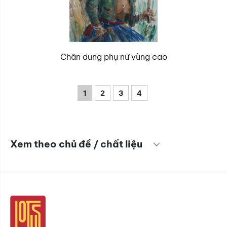
Chân dung phụ nữ vùng cao
1
2
3
4
Xem theo chủ đề / chất liệu